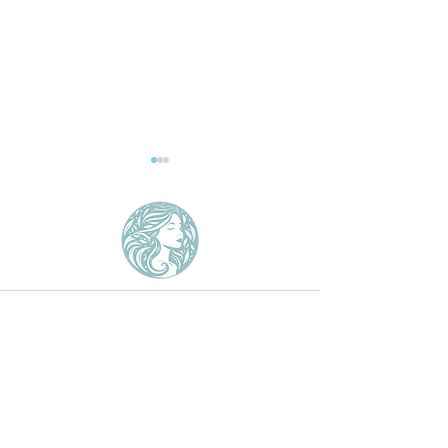
Sarah Li Design
Webdesign-Mythen:
Was kostet eine 
Wahr oder falsch?
Webseite?
About
About