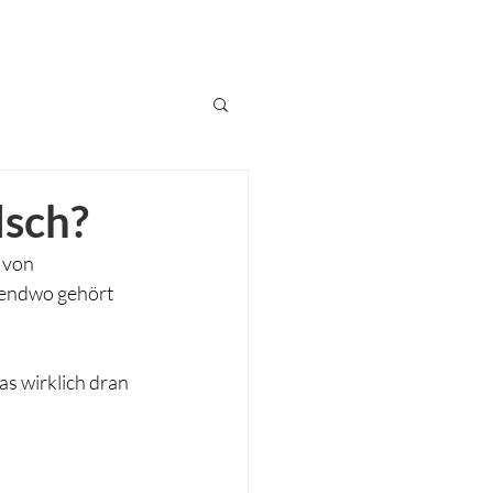
lsch?
 von 
gendwo gehört 
s wirklich dran 