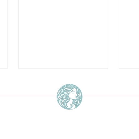
Sarah Li Design
Investiere in deine
Das 
About
Richtlinien
Einzigartigkeit
Webs