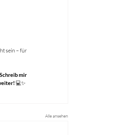
t sein – für 
Schreib mir 
weiter!
 💻✨
Alle ansehen